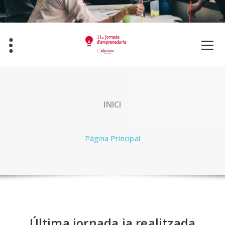
Salta
al
contingut
INICI
Pàgina Principal
Última jornada ja realitzada