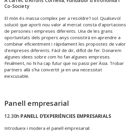
A càrrec d’Alfons Cornella; Fundador d’Infonomia i
Co-Society
El món és massa complex per a resoldre’l sol. Qualsevol
solució que aporti nou valor al mercat consta d’aportacions
de persones i empreses diferents. Una de les grans
oportunitats dels propers anys consistirà en aprendre a
combinar eficientment i ràpidament les propostes de valor
d’empreses diferents. Fàcil de dir, difícil de fer. Donarem
algunes idees sobre com ho fan algunes empreses.
Finalment, no hi ha cap futur que no passi per Àsia. Trobar
partners allà s’ha convertit ja en una necessitat
inexcusable.
Panell empresarial
12.30h
PANELL D’EXPERIÈNCIES EMPRESARIALS
Introdueix i modera el panell empresarial: