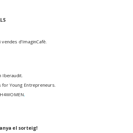
ALS
i vendes d’ImaginCafè.
 Iberaudit.
 for Young Entrepreneurs.
TECH4WOMEN
.
uanya el sorteig!