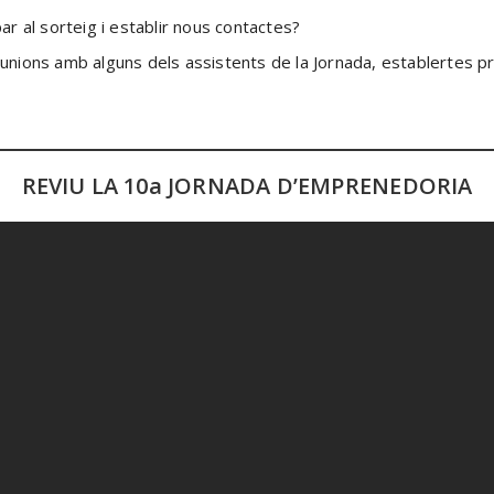
par al sorteig i establir nous contactes?
reunions amb alguns dels assistents de la Jornada, establertes 
REVIU LA 10a JORNADA D’EMPRENEDORIA