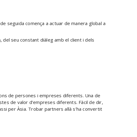
l, de seguida comença a actuar de manera global a
, del seu constant diàleg amb el client i dels
cions de persones i empreses diferents. Una de
tes de valor d’empreses diferents. Fàcil de dir,
si per Àsia. Trobar partners allà s’ha convertit