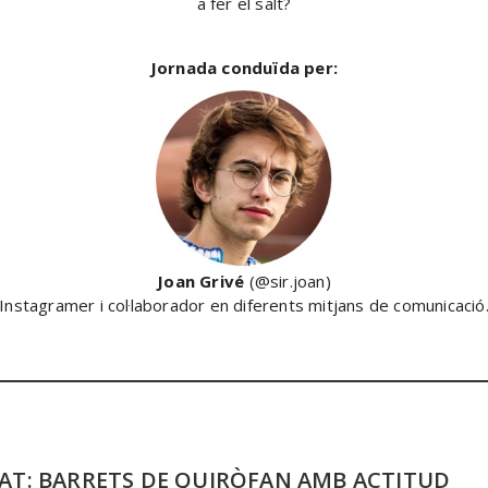
a fer el salt?
Jornada conduïda per:
Joan Grivé
(@sir.joan)
Instagramer i col·laborador en diferents mitjans de comunicació
HAT: BARRETS DE QUIRÒFAN AMB ACTITUD